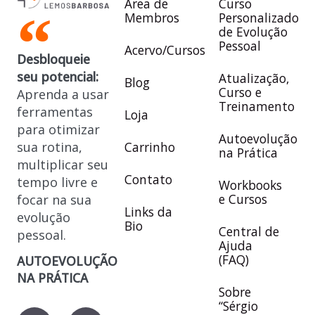
Área de
Curso
Membros
Personalizado
de Evolução
Pessoal
Acervo/Cursos
Desbloqueie
seu potencial:
Atualização,
Blog
Curso e
Aprenda a usar
Treinamento
ferramentas
Loja
para otimizar
Autoevolução
sua rotina,
Carrinho
na Prática
multiplicar seu
Contato
tempo livre e
Workbooks
e Cursos
focar na sua
Links da
evolução
Bio
Central de
pessoal.
Ajuda
(FAQ)
AUTOEVOLUÇÃO
NA PRÁTICA
Sobre
“Sérgio
Y
X
F
I