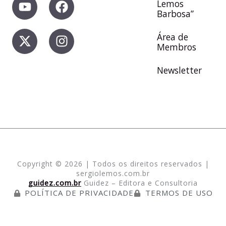
Lemos
o
-
a
n
Barbosa”
u
t
c
s
t
w
e
t
Área de
Membros
u
i
b
a
b
t
o
g
Newsletter
e
t
o
r
e
k
a
r
m
Copyright © 2026 | Todos os direitos reservados |
sergiolemos.com.br
guidez.com.br
Guidez – Editora e Consultoria
POLÍTICA DE PRIVACIDADE
TERMOS DE USO