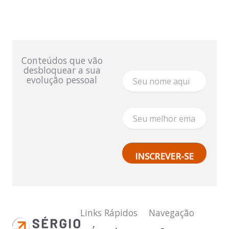
Conteúdos que vão
desbloquear a sua
N
evolução pessoal
o
m
e
N
E
o
m
m
a
e
i
N
l
o
INSCREVER-SE
*
m
e
E
m
a
i
Links Rápidos
Navegação
l