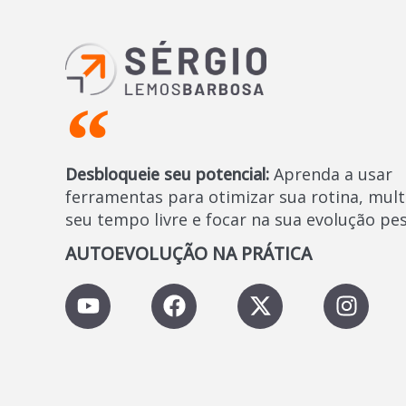
Desbloqueie seu potencial:
Aprenda a usar
ferramentas para otimizar sua rotina, mult
seu tempo livre e focar na sua evolução pes
AUTOEVOLUÇÃO NA PRÁTICA
Y
F
X
I
o
a
-
n
u
c
t
s
t
e
w
t
u
b
i
a
b
o
t
g