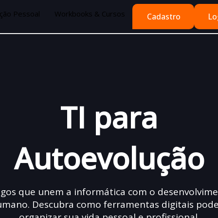
ução Pessoal
Workbooks & Cursos
Cadastro
Lo
TI para
Autoevolução
igos que unem a informática com o desenvolvim
umano. Descubra como ferramentas digitais pod
organizar sua vida pessoal e profissional.