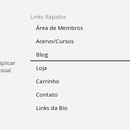
E
m
a
Links Rápidos
i
l
Área de Membros
Acervo/Cursos
Blog
iplicar
Loja
soal.
Carrinho
Contato
Links da Bio