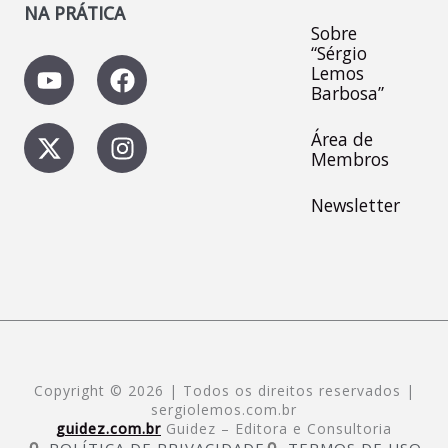
NA PRÁTICA
Sobre
“Sérgio
Y
X
F
I
Lemos
o
-
a
n
Barbosa”
u
t
c
s
t
w
e
t
Área de
Membros
u
i
b
a
b
t
o
g
Newsletter
e
t
o
r
e
k
a
r
m
Copyright © 2026 | Todos os direitos reservados |
sergiolemos.com.br
guidez.com.br
Guidez – Editora e Consultoria