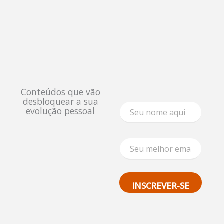
Conteúdos que vão
desbloquear a sua
N
evolução pessoal
o
m
e
N
E
o
m
m
a
e
i
E
l
m
INSCREVER-SE
*
a
i
l
*