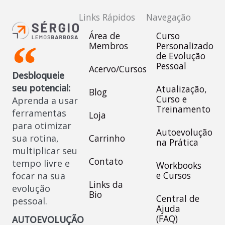
Links Rápidos
Navegação
Área de
Curso
Membros
Personalizado
de Evolução
Pessoal
Acervo/Cursos
Desbloqueie
seu potencial:
Atualização,
Blog
Curso e
Aprenda a usar
Treinamento
ferramentas
Loja
para otimizar
Autoevolução
sua rotina,
Carrinho
na Prática
multiplicar seu
Contato
tempo livre e
Workbooks
e Cursos
focar na sua
Links da
evolução
Bio
Central de
pessoal.
Ajuda
(FAQ)
AUTOEVOLUÇÃO