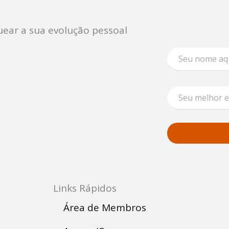
ear a sua evolução pessoal
N
o
m
e
E
E
m
m
a
a
i
i
l
l
N
*
o
m
e
N
o
Links Rápidos
m
e
Área de Membros