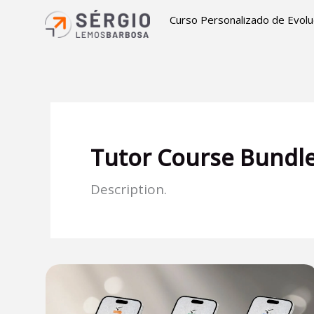
Ir
Curso Personalizado de Evol
para
o
conteúdo
Tutor Course Bundl
Description.