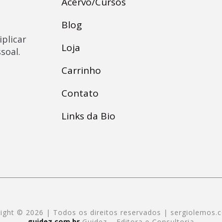
Acervo/Cursos
Blog
iplicar
Loja
soal.
Carrinho
Contato
Links da Bio
ight © 2026 | Todos os direitos reservados | sergiolemos.
guidez.com.br
Guidez – Editora e Consultoria