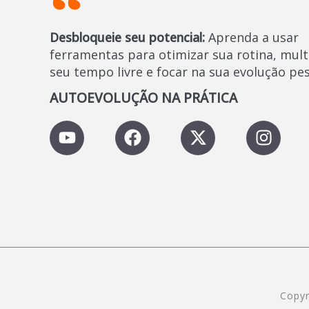
Desbloqueie seu potencial:
Aprenda a usar
ferramentas para otimizar sua rotina, mult
seu tempo livre e focar na sua evolução pes
AUTOEVOLUÇÃO NA PRÁTICA
Y
F
X
I
o
a
-
n
u
c
t
s
t
e
w
t
u
b
i
a
b
o
t
g
e
o
t
r
k
e
a
r
m
Copyr